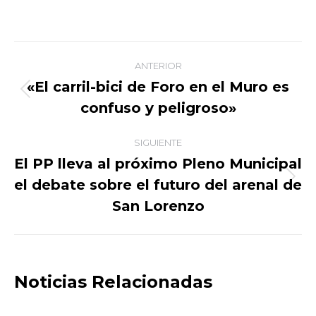
on
on
on
on
Facebook
X
WhatsApp
LinkedIn
Navegación
ANTERIOR
entre
«El carril-bici de Foro en el Muro es
Publicación
confuso y peligroso»
publicaciones
anterior:
SIGUIENTE
El PP lleva al próximo Pleno Municipal
el debate sobre el futuro del arenal de
Publicación
siguiente:
San Lorenzo
Noticias Relacionadas