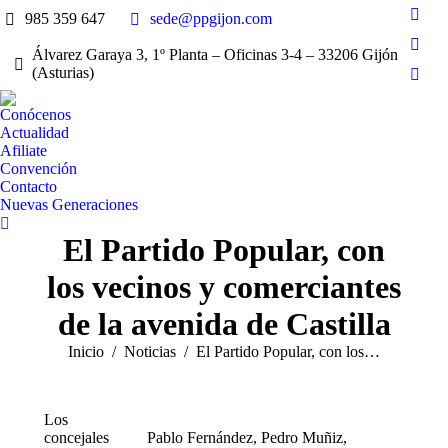
985 359 647
sede@ppgijon.com
Face
page
Álvarez Garaya 3, 1º Planta – Oficinas 3-4 – 33206 Gijón
X
open
(Asturias)
page
Inst
in
open
page
new
Conócenos
in
open
Actualidad
win
new
Afiliate
in
win
Convención
new
Contacto
win
Nuevas Generaciones
Buscar:
El Partido Popular, con
los vecinos y comerciantes
de la avenida de Castilla
Estás aquí:
Inicio
Noticias
El Partido Popular, con los…
Los
concejales
Pablo Fernández, Pedro Muñiz,