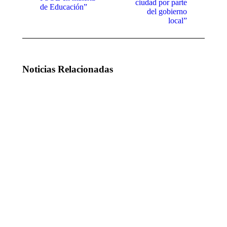
ciudad por parte
de Educación”
del gobierno
local”
Noticias Relacionadas
Andrés Ruiz
El PP
denuncia la
afirma que
“incapacidad
no se
del Gobierno
sostiene la
de Pedro
euforia
Sánchez para
desbordante
invertir en las
de Barbón
infraestructuras
sobre el
básicas de
mercado
Gijón”
laboral
asturiano: el
25 de julio de
68% de los
2026
contratos
son
temporales,