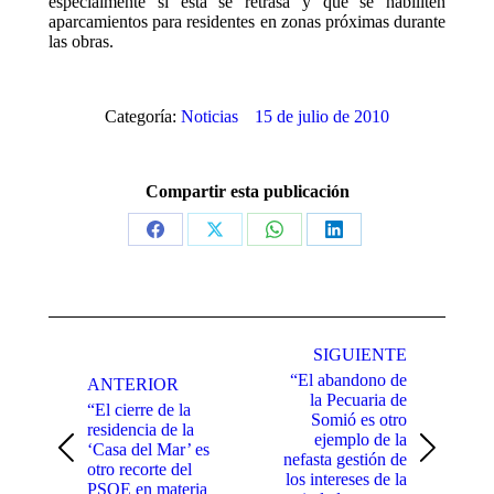
especialmente si ésta se retrasa y que se habiliten
aparcamientos para residentes en zonas próximas durante
las obras.
Categoría:
Noticias
15 de julio de 2010
Compartir esta publicación
Share
Share
Share
Share
on
on
on
on
Facebook
X
WhatsApp
LinkedIn
Navegación
SIGUIENTE
entre
“El abandono de
ANTERIOR
publicaciones
la Pecuaria de
“El cierre de la
Somió es otro
residencia de la
ejemplo de la
‘Casa del Mar’ es
Publicación
Publicación
nefasta gestión de
otro recorte del
anterior:
siguiente:
los intereses de la
PSOE en materia