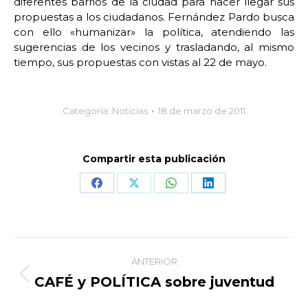
diferentes barrios de la ciudad para hacer llegar sus
propuestas a los ciudadanos. Fernández Pardo busca
con ello «humanizar» la política, atendiendo las
sugerencias de los vecinos y trasladando, al mismo
tiempo, sus propuestas con vistas al 22 de mayo.
Categoría:
Noticias
18 de marzo de 2011
Compartir esta publicación
Share
Share
Share
Share
on
on
on
on
Facebook
X
WhatsApp
LinkedIn
Navegación
ANTERIOR
entre
CAFÉ y POLÍTICA sobre juventud
Publicación
anterior: