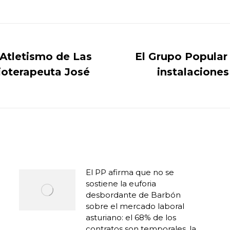
on
on
on
on
Facebook
X
WhatsApp
LinkedIn
 Atletismo de Las
El Grupo Popular 
sioterapeuta José
instalaciones
Publicación
siguiente:
El PP afirma que no se
sostiene la euforia
desbordante de Barbón
sobre el mercado laboral
asturiano: el 68% de los
contratos son temporales, la