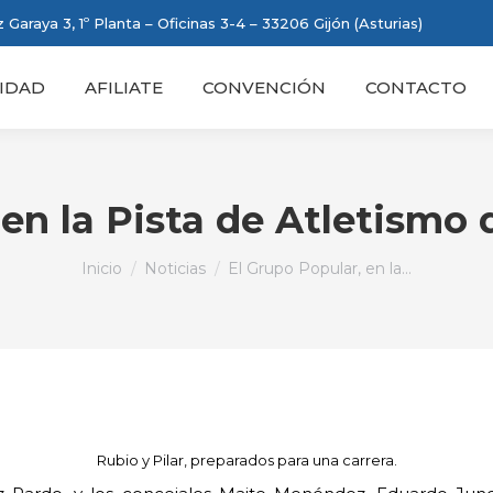
 Garaya 3, 1º Planta – Oficinas 3-4 – 33206 Gijón (Asturias)
IDAD
AFILIATE
CONVENCIÓN
CONTACTO
 en la Pista de Atletismo 
Estás aquí:
Inicio
Noticias
El Grupo Popular, en la…
Rubio y Pilar, preparados para una carrera.