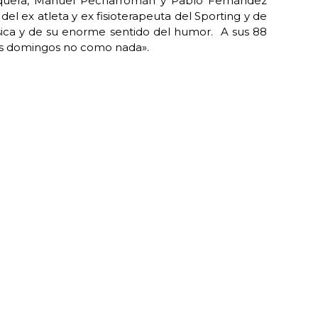
unquera, Manuel Pecharromán y Pablo Fernández
el ex atleta y ex fisioterapeuta del Sporting y de
ísica y de su enorme sentido del humor. A sus 88
los domingos no como nada».