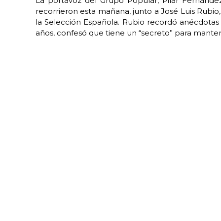
La portavoz del Grupo Popular, Pilar Fernánd
recorrieron esta mañana, junto a José Luis Rubio,
la Selección Española. Rubio recordó anécdotas 
años, confesó que tiene un “secreto” para mante