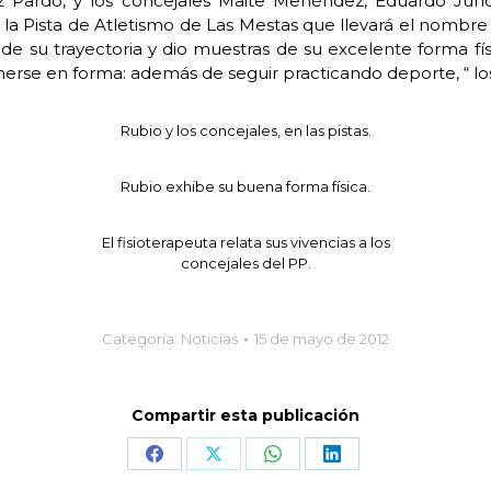
ez Pardo, y los concejales Maite Menéndez, Eduardo J
 la Pista de Atletismo de Las Mestas que llevará el nombre d
de su trayectoria y dio muestras de su excelente forma f
nerse en forma: además de seguir practicando deporte, “ 
Rubio y los concejales, en las pistas.
Rubio exhibe su buena forma física.
El fisioterapeuta relata sus vivencias a los
concejales del PP.
Categoría:
Noticias
15 de mayo de 2012
Compartir esta publicación
Share
Share
Share
Share