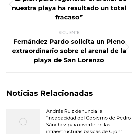
nuestra playa ha resultado un total
Publicación
publicaciones
anterior:
fracaso”
SIGUIENTE
Fernández Pardo solicita un Pleno
extraordinario sobre el arenal de la
Publicación
siguiente:
playa de San Lorenzo
Noticias Relacionadas
Andrés Ruiz denuncia la
“incapacidad del Gobierno de Pedro
Sánchez para invertir en las
infraestructuras básicas de Gijón”