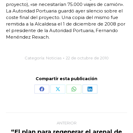
proyecto), «se necesitarían 75.000 viajes de camión».
La Autoridad Portuaria guardó ayer silencio sobre el
coste final del proyecto. Una copia del mismo fue
remitida a la Alcaldesa el 1 de diciembre de 2008 por
el presidente de la Autoridad Portuaria, Fernando
Menéndez Rexach.
Categoría:
Noticias
22 de octubre de 2010
Compartir esta publicación
Share
Share
Share
Share
on
on
on
on
Facebook
X
WhatsApp
LinkedIn
Navegación
ANTERIOR
entre
“El plan para regenerar el arenal de