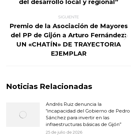
del desarrollo local y regional”
SIGUIENTE
Premio de la Asociación de Mayores
del PP de Gijón a Arturo Fernández:
Publicación
UN «CHATÍN» DE TRAYECTORIA
siguiente:
EJEMPLAR
Noticias Relacionadas
Andrés Ruiz denuncia la
“incapacidad del Gobierno de Pedro
Sánchez para invertir en las
infraestructuras básicas de Gijón”
25 de julio de 2026