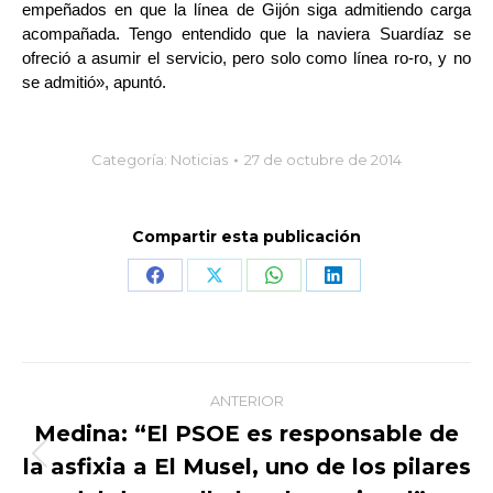
empeñados en que la línea de Gijón siga admitiendo carga
acompañada. Tengo entendido que la naviera Suardíaz se
ofreció a asumir el servicio, pero solo como línea ro-ro, y no
se admitió», apuntó.
Categoría:
Noticias
27 de octubre de 2014
Compartir esta publicación
Share
Share
Share
Share
on
on
on
on
Facebook
X
WhatsApp
LinkedIn
Navegación
ANTERIOR
entre
Medina: “El PSOE es responsable de
la asfixia a El Musel, uno de los pilares
Publicación
publicaciones
anterior: