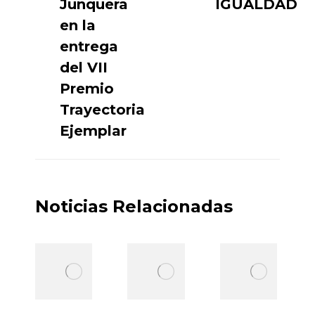
Junquera
IGUALDAD
en la
entrega
del VII
Premio
Trayectoria
Ejemplar
Noticias Relacionadas
Andrés Ruiz
El PP afirma
denuncia la
que no se
“incapacidad
sostiene la
del Gobierno
euforia
de Pedro
desbordante