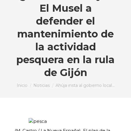
El Musel a
defender el
mantenimiento de
la actividad
pesquera en la rula
de Gijón
Estás aquí:
Inicio
Noticias
Ahúja insta al gobierno local…
(M. Castro / La Nueva España) El plan de la