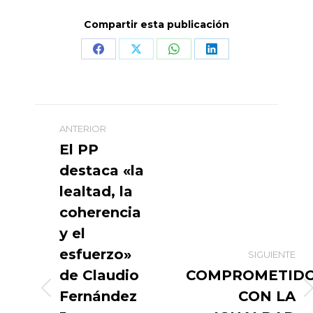
Compartir esta publicación
Share
Share
Share
Share
on
on
on
on
Facebook
X
WhatsApp
LinkedIn
Navegación
ANTERIOR
entre
El PP
destaca «la
publicaciones
lealtad, la
coherencia
y el
esfuerzo»
SIGUIENTE
de Claudio
COMPROMETID
Fernández
CON LA
Publicación
Publicación
anterior:
siguiente: