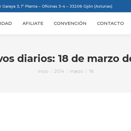
 Garaya 3, 1º Planta – Oficinas 3-4 – 33206 Gijón (Asturias)
IDAD
AFILIATE
CONVENCIÓN
CONTACTO
vos diarios:
18 de marzo d
Estás aquí:
Inicio
2014
marzo
18