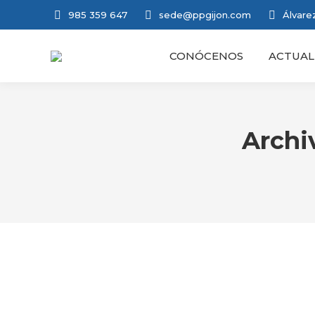
985 359 647
sede@ppgijon.com
Álvarez
CONÓCENOS
ACTUAL
Archi