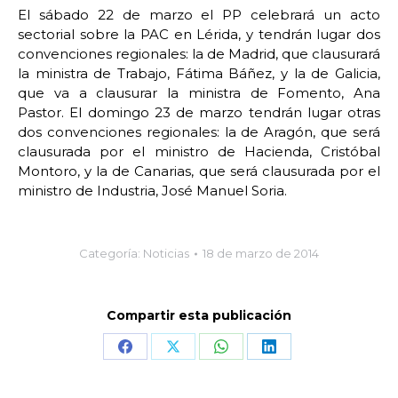
El sábado 22 de marzo el PP celebrará un acto
sectorial sobre la PAC en Lérida, y tendrán lugar dos
convenciones regionales: la de Madrid, que clausurará
la ministra de Trabajo, Fátima Báñez, y la de Galicia,
que va a clausurar la ministra de Fomento, Ana
Pastor. El domingo 23 de marzo tendrán lugar otras
dos convenciones regionales: la de Aragón, que será
clausurada por el ministro de Hacienda, Cristóbal
Montoro, y la de Canarias, que será clausurada por el
ministro de Industria, José Manuel Soria.
Categoría:
Noticias
18 de marzo de 2014
Compartir esta publicación
Share
Share
Share
Share
on
on
on
on