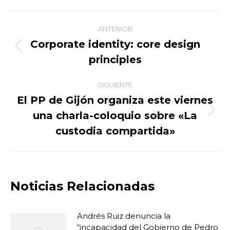
Facebook
X
WhatsApp
LinkedIn
Navegación
ANTERIOR
entre
Corporate identity: core design
Publicación
principles
publicaciones
anterior:
SIGUIENTE
El PP de Gijón organiza este viernes
una charla-coloquio sobre «La
Publicación
siguiente:
custodia compartida»
Noticias Relacionadas
Andrés Ruiz denuncia la
“incapacidad del Gobierno de Pedro