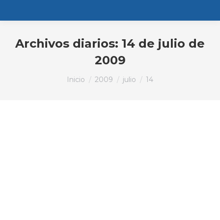
Archivos diarios:
14 de julio de
2009
Estás aquí:
Inicio
2009
julio
14
Fernández Pardo considera «una
excelente noticia» la reapertura
del horno alto de ArcelorMittal
en Gijón
Noticias
Por
PPGijon
14 de julio de 2009