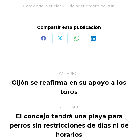
Categoría:
Noticias
11 de septiembre de 2015
Compartir esta publicación
Share
Share
Share
Share
on
on
on
on
Facebook
X
WhatsApp
LinkedIn
Navegación
ANTERIOR
entre
Gijón se reafirma en su apoyo a los
Publicación
toros
publicaciones
anterior:
SIGUIENTE
El concejo tendrá una playa para
perros sin restricciones de días ni de
Publicación
siguiente:
horarios