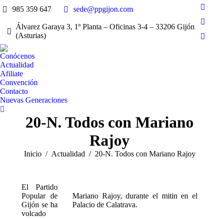
985 359 647
sede@ppgijon.com
Face
page
Álvarez Garaya 3, 1º Planta – Oficinas 3-4 – 33206 Gijón
X
open
(Asturias)
page
Inst
in
open
page
new
Conócenos
in
open
Actualidad
win
new
Afiliate
in
win
Convención
new
Contacto
win
Nuevas Generaciones
Buscar:
20-N. Todos con Mariano
Rajoy
Estás aquí:
Inicio
Actualidad
20-N. Todos con Mariano Rajoy
El Partido
Popular de
Mariano Rajoy, durante el mitin en el
Gijón se ha
Palacio de Calatrava.
volcado