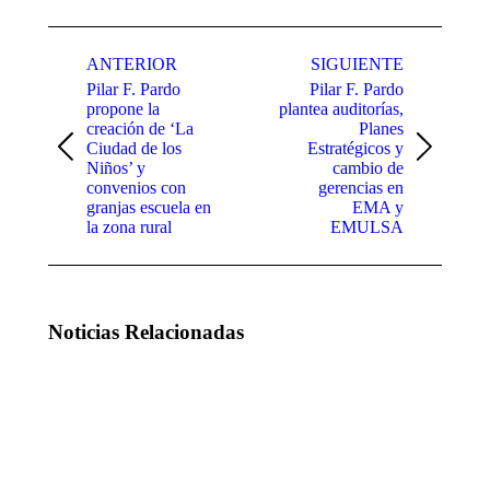
Facebook
X
WhatsApp
LinkedIn
Navegación
ANTERIOR
SIGUIENTE
entre
Pilar F. Pardo
Pilar F. Pardo
publicaciones
propone la
plantea auditorías,
creación de ‘La
Planes
Ciudad de los
Estratégicos y
Publicación
Publicación
Niños’ y
cambio de
anterior:
siguiente:
convenios con
gerencias en
granjas escuela en
EMA y
la zona rural
EMULSA
Noticias Relacionadas
Andrés Ruiz
El PP
denuncia la
afirma que
“incapacidad
no se
del Gobierno
sostiene la
de Pedro
euforia
Sánchez para
desbordante