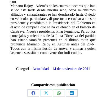
con
Mariano Rajoy. Además de los cuatro autocares que han
salido esta tarde desde nuestra sede, otros muchísimos
afiliados y simpatizantes se han desplazado hasta Oviedo
en vehículos particulares, dispuestos a escuchar a nuestro
presidente y candidato a la Presidencia del Gobierno en
el acto de campaña que se ha celebrado en el Palacio de
Calatrava. Nuestra presidenta, Pilar Fernández Pardo, los
concejales y miembros de la Junta Directiva del partido
han estado también presentes en el último mitin que
pronuncia Mariano Rajoy en Asturias antes del 20-N.
Todos con la misma ilusión de apoyar y animar a quien
las encuestas sitúan como vencedor indiscutible.
Categoría:
Actualidad
14 de noviembre de 2011
Compartir esta publicación
Share
Share
Share
Share
on
on
on
on