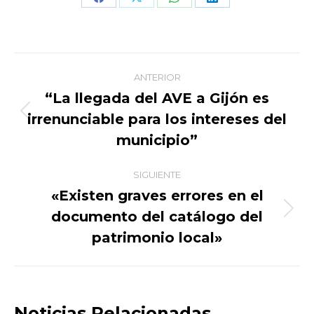
Share
Share
Share
Share
on
on
on
on
Facebook
X
WhatsApp
LinkedIn
Navegación
ANTERIOR
entre
“La llegada del AVE a Gijón es
irrenunciable para los intereses del
Publicación
publicaciones
anterior:
municipio”
SIGUIENTE
«Existen graves errores en el
documento del catálogo del
Publicación
siguiente:
patrimonio local»
Noticias Relacionadas