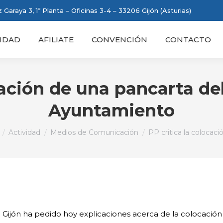
 Garaya 3, 1º Planta – Oficinas 3-4 – 33206 Gijón (Asturias)
IDAD
AFILIATE
CONVENCIÓN
CONTACTO
cación de una pancarta del
Ayuntamiento
 aquí:
Actividad
Medios de Comunicación
PP critica la colocaci
Gijón ha pedido hoy explicaciones acerca de la colocación 