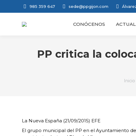
985 359 647
sede@ppgijon.com
Álvarez
CONÓCENOS
ACTUAL
PP critica la colo
Estás
Inicio
La Nueva España (21/09/2015) EFE
El grupo municipal del PP en el Ayuntamiento de 