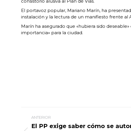
consistorio alusiva al Plan de Vías.
El portavoz popular, Mariano Marín, ha presentado
instalación y la lectura de un manifiesto frente a
Marín ha asegurado que «hubiera sido deseable» 
importancia» para la ciudad.
Navegación
ANTERIOR
entre
El PP exige saber cómo se autor