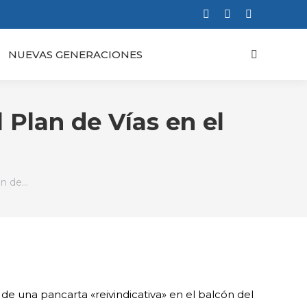
Facebook
X
Instagram
page
page
page
NUEVAS GENERACIONES
Buscar:
opens
opens
opens
in
in
in
new
new
new
window
window
window
 Plan de Vías en el
ón de…
de una pancarta «reivindicativa» en el balcón del