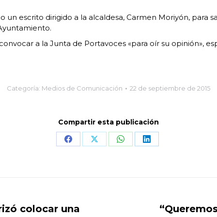
 un escrito dirigido a la alcaldesa, Carmen Moriyón, para s
l Ayuntamiento.
convocar a la Junta de Portavoces «para oír su opinión», 
Categoría:
Medios de Comunicación
22 de septiembre de 2015
Compartir esta publicación
Share
Share
Share
Share
on
on
on
on
Facebook
X
WhatsApp
LinkedIn
izó colocar una
“Queremos 