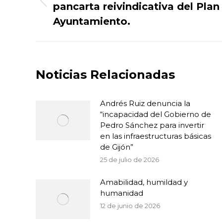
pancarta reivindicativa del Plan
Publicación
publicaciones
anterior:
Ayuntamiento.
Noticias Relacionadas
Andrés Ruiz denuncia la
“incapacidad del Gobierno de
Pedro Sánchez para invertir
en las infraestructuras básicas
de Gijón”
25 de julio de 2026
Amabilidad, humildad y
humanidad
12 de junio de 2026