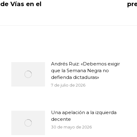
 de Vías en el
pre
Publicación
siguiente:
Andrés Ruiz: «Debemos exigir
que la Semana Negra no
defienda dictaduras»
7 de julio de 2026
Una apelación a la izquierda
decente
30 de mayo de 2026