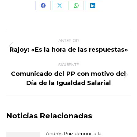
Share
Share
Share
Share
on
on
on
on
Facebook
X
WhatsApp
LinkedIn
Navegación
ANTERIOR
entre
Rajoy: «Es la hora de las respuestas»
Publicación
anterior:
publicaciones
SIGUIENTE
Comunicado del PP con motivo del
Publicación
Día de la Igualdad Salarial
siguiente:
Noticias Relacionadas
Andrés Ruiz denuncia la