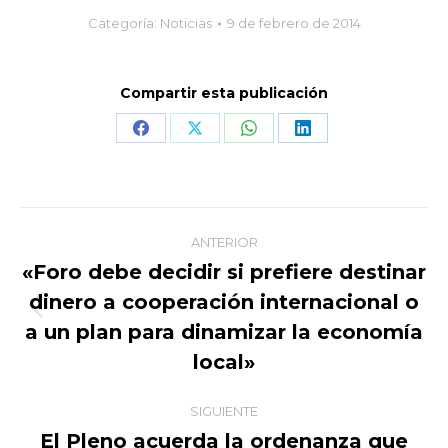
Categoría:
Noticias
9 de febrero de 2014
Compartir esta publicación
Share
Share
Share
Share
on
on
on
on
Facebook
X
WhatsApp
LinkedIn
Navegación
ANTERIOR
entre
«Foro debe decidir si prefiere destinar
dinero a cooperación internacional o
publicaciones
Publicación
a un plan para dinamizar la economía
anterior:
local»
SIGUIENTE
El Pleno acuerda la ordenanza que