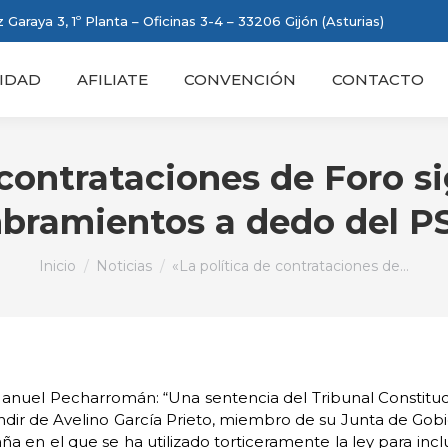
 Garaya 3, 1º Planta – Oficinas 3-4 – 33206 Gijón (Asturias)
IDAD
AFILIATE
CONVENCIÓN
CONTACTO
 contrataciones de Foro si
bramientos a dedo del P
Estás aquí:
Inicio
Noticias
«La política de contrataciones de…
anuel Pecharromán: “Una sentencia del Tribunal Constituc
indir de Avelino García Prieto, miembro de su Junta de Gobi
a en el que se ha utilizado torticeramente la ley para incl