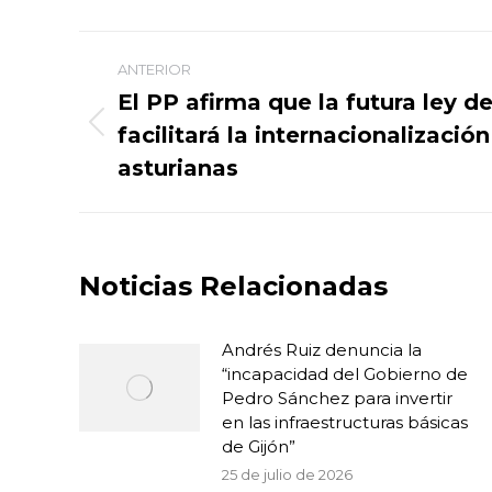
Navegación
ANTERIOR
entre
El PP afirma que la futura ley 
facilitará la internacionalizació
Publicación
publicaciones
anterior:
asturianas
Noticias Relacionadas
Andrés Ruiz denuncia la
“incapacidad del Gobierno de
Pedro Sánchez para invertir
en las infraestructuras básicas
de Gijón”
25 de julio de 2026