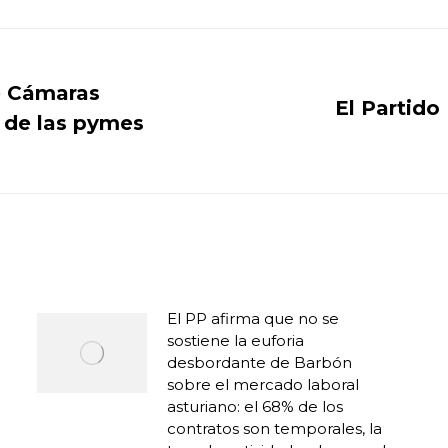
Facebook
X
WhatsApp
LinkedIn
de Cámaras
El Partido
n de las pymes
Publicación
siguiente:
El PP afirma que no se
sostiene la euforia
desbordante de Barbón
sobre el mercado laboral
asturiano: el 68% de los
contratos son temporales, la