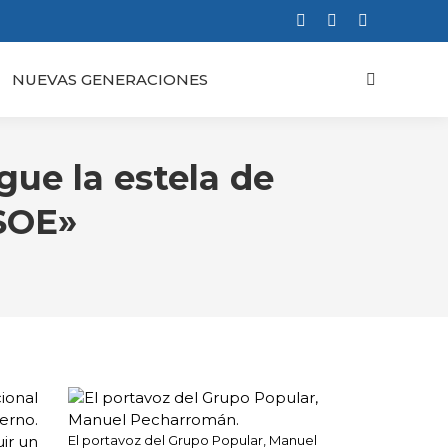
Facebook
X
Instagram
page
page
page
NUEVAS GENERACIONES
Buscar:
opens
opens
opens
in
in
in
new
new
new
window
window
window
gue la estela de
SOE»
ional
erno.
uir un
El portavoz del Grupo Popular, Manuel