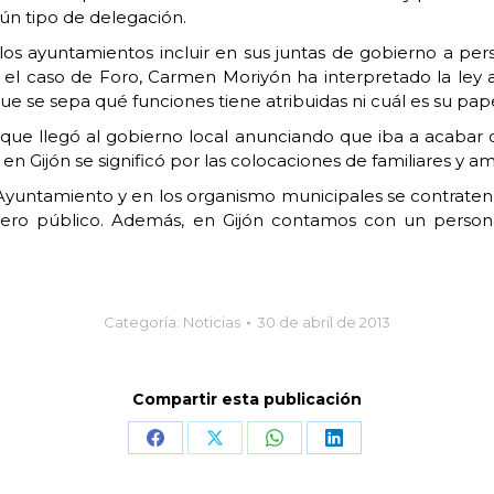
ún tipo de delegación.
os ayuntamientos incluir en sus juntas de gobierno a per
el caso de Foro, Carmen Moriyón ha interpretado la ley a
ue se sepa qué funciones tiene atribuidas ni cuál es su pape
 que llegó al gobierno local anunciando que iba a acabar c
Gijón se significó por las colocaciones de familiares y am
untamiento y en los organismo municipales se contraten a
l dinero público. Además, en Gijón contamos con un perso
Categoría:
Noticias
30 de abril de 2013
Compartir esta publicación
Share
Share
Share
Share
on
on
on
on