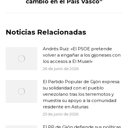
cambio en el País Vasco”
siguiente:
Noticias Relacionadas
Andrés Ruiz: «El PSOE pretende
volver a engañar a los gijoneses con
los accesos a El Musel»
26 de junio de 2026
El Partido Popular de Gijón expresa
su solidaridad con el pueblo
venezolano tras los terremotos y
muestra su apoyo a la comunidad
residente en Asturias
25 de junio de 2026
El PP de Gijón defiende sus políticas