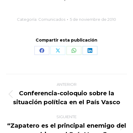
Categoría:
Comunicados
5 de noviembre de 2010
Compartir esta publicación
Share
Share
Share
Share
on
on
on
on
Facebook
X
WhatsApp
LinkedIn
Navegación
ANTERIOR
entre
Conferencia-coloquio sobre la
Publicación
situación política en el País Vasco
publicaciones
anterior:
SIGUIENTE
“Zapatero es el principal enemigo del
Publicación