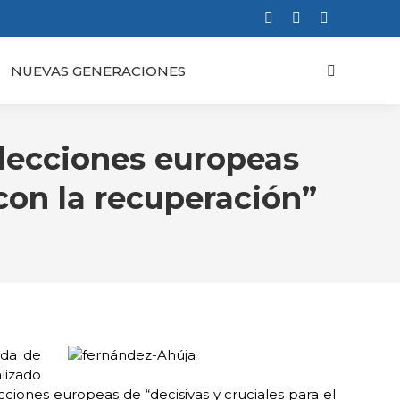
Facebook
X
Instagram
page
page
page
NUEVAS GENERACIONES
Buscar:
opens
opens
opens
in
in
in
new
new
new
window
window
window
lecciones europeas
 con la recuperación”
ada de
lizado
iones europeas de “decisivas y cruciales para el