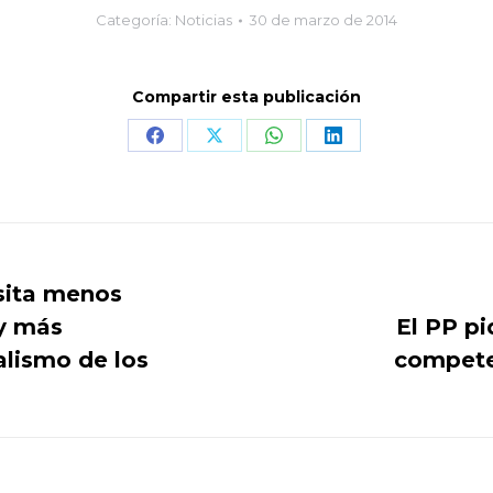
Categoría:
Noticias
30 de marzo de 2014
Compartir esta publicación
Share
Share
Share
Share
on
on
on
on
Facebook
X
WhatsApp
LinkedIn
sita menos
 y más
El PP pi
Publicación
alismo de los
compete
siguiente: