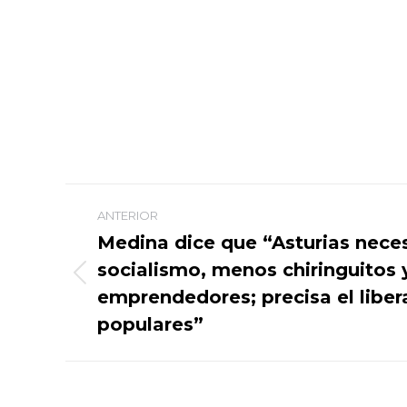
Navegación
ANTERIOR
entre
Medina dice que “Asturias nece
socialismo, menos chiringuitos
publicaciones
Publicación
emprendedores; precisa el liber
anterior:
populares”