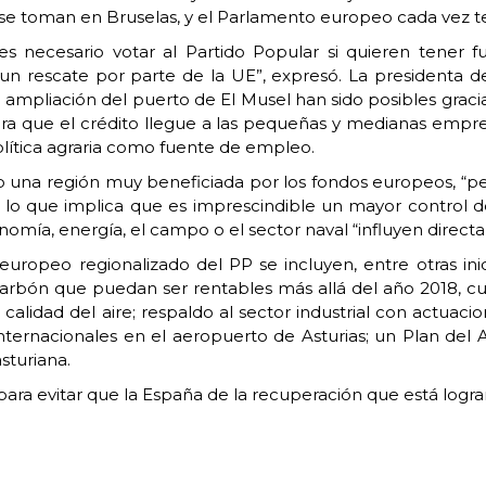
es se toman en Bruselas, y el Parlamento europeo cada vez
necesario votar al Partido Popular si quieren tener fu
n rescate por parte de la UE”, expresó. La presidenta d
la ampliación del puerto de El Musel han sido posibles graci
 que el crédito llegue a las pequeñas y medianas empresa
olítica agraria como fuente de empleo.
do una región muy beneficiada por los fondos europeos, “
 1, lo que implica que es imprescindible un mayor control 
omía, energía, el campo o el sector naval “influyen directam
uropeo regionalizado del PP se incluyen, entre otras inici
carbón que puedan ser rentables más allá del año 2018, cu
calidad del aire; respaldo al sector industrial con actuacion
ternacionales en el aeropuerto de Asturias; un Plan del 
sturiana.
ara evitar que la España de la recuperación que está logra