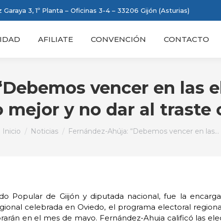
 Garaya 3, 1º Planta – Oficinas 3-4 – 33206 Gijón (Asturias)
IDAD
AFILIATE
CONVENCIÓN
CONTACTO
“Debemos vencer en las e
 mejor y no dar al traste
Estás aquí:
Inicio
Noticias
Fernández-Ahúja: “Debemos vencer en las…
do Popular de Giijón y diputada nacional, fue la encarg
ional celebrada en Oviedo, el programa electoral regiona
arán en el mes de mayo. Fernández-Ahuja calificó las elecc