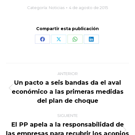
Categoría:
Noticias
4 de agosto de 2015
Compartir esta publicación
Share
Share
Share
Share
on
on
on
on
Facebook
X
WhatsApp
LinkedIn
Navegación
ANTERIOR
entre
Un pacto a seis bandas da el aval
económico a las primeras medidas
Publicación
publicaciones
anterior:
del plan de choque
SIGUIENTE
El PP apela a la responsabilidad de
las empresas para recubrir los acopios
Publicación