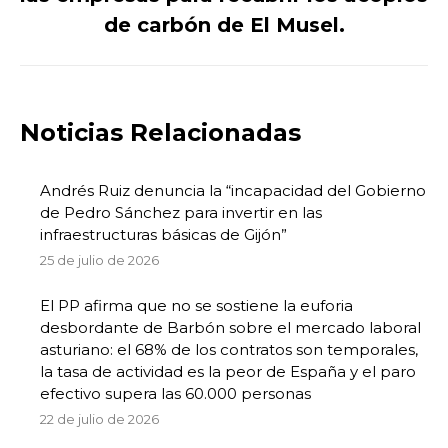
siguiente:
de carbón de El Musel.
Noticias Relacionadas
Andrés Ruiz denuncia la “incapacidad del Gobierno
de Pedro Sánchez para invertir en las
infraestructuras básicas de Gijón”
25 de julio de 2026
El PP afirma que no se sostiene la euforia
desbordante de Barbón sobre el mercado laboral
asturiano: el 68% de los contratos son temporales,
la tasa de actividad es la peor de España y el paro
efectivo supera las 60.000 personas
22 de julio de 2026