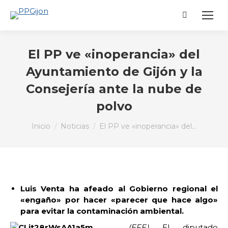
Buscar:
El PP ve «inoperancia» del
Ayuntamiento de Gijón y la
Consejería ante la nube de
polvo
Estás aquí:
Inicio
Noticias
El PP ve «inoperancia» del…
Luis Venta ha afeado al Gobierno regional el
«engaño» por hacer «parecer que hace algo»
para evitar la contaminación ambiental.
(EFE)
El diputado