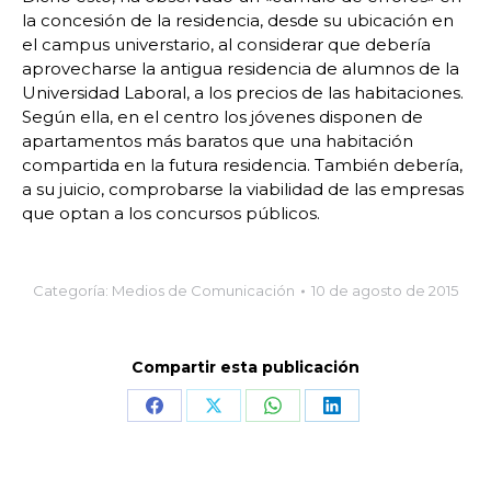
la concesión de la residencia, desde su ubicación en
el campus universtario, al considerar que debería
aprovecharse la antigua residencia de alumnos de la
Universidad Laboral, a los precios de las habitaciones.
Según ella, en el centro los jóvenes disponen de
apartamentos más baratos que una habitación
compartida en la futura residencia. También debería,
a su juicio, comprobarse la viabilidad de las empresas
que optan a los concursos públicos.
Categoría:
Medios de Comunicación
10 de agosto de 2015
Compartir esta publicación
Share
Share
Share
Share
on
on
on
on
Facebook
X
WhatsApp
LinkedIn