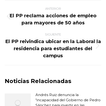
Navegación
ANTERIOR
entre
El PP reclama acciones de empleo
Publicación
para mayores de 50 años
publicaciones
anterior:
SIGUIENTE
El PP reivindica ubicar en la Laboral la
residencia para estudiantes del
Publicación
siguiente:
campus
Noticias Relacionadas
Andrés Ruiz denuncia la
“incapacidad del Gobierno de Pedro
Sánchez para invertir en las