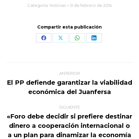
Categoría:
Noticias
9 de febrero de 2014
Compartir esta publicación
Share
Share
Share
Share
on
on
on
on
Facebook
X
WhatsApp
LinkedIn
Navegación
ANTERIOR
entre
El PP defiende garantizar la viabilidad
Publicación
económica del Juanfersa
publicaciones
anterior:
SIGUIENTE
«Foro debe decidir si prefiere destinar
dinero a cooperación internacional o
Publicación
a un plan para dinamizar la economía
siguiente: