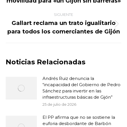
movilidad para «un Gijón sin barreras»
publicaciones
anterior:
SIGUIENTE
Gallart reclama un trato igualitario
Publicación
para todos los comerciantes de Gijón
siguiente:
Noticias Relacionadas
Andrés Ruiz denuncia la
“incapacidad del Gobierno de Pedro
Sánchez para invertir en las
infraestructuras básicas de Gijón”
25 de julio de 2026
El PP afirma que no se sostiene la
euforia desbordante de Barbón