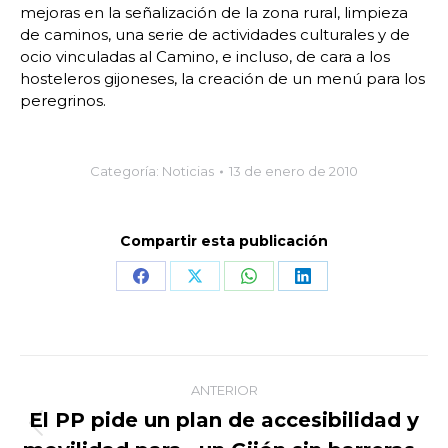
mejoras en la señalización de la zona rural, limpieza
de caminos, una serie de actividades culturales y de
ocio vinculadas al Camino, e incluso, de cara a los
hosteleros gijoneses, la creación de un menú para los
peregrinos.
Categoría:
Noticias
13 de enero de 2010
Compartir esta publicación
Share
Share
Share
Share
on
on
on
on
Facebook
X
WhatsApp
LinkedIn
Navegación
ANTERIOR
entre
El PP pide un plan de accesibilidad y
Publicación