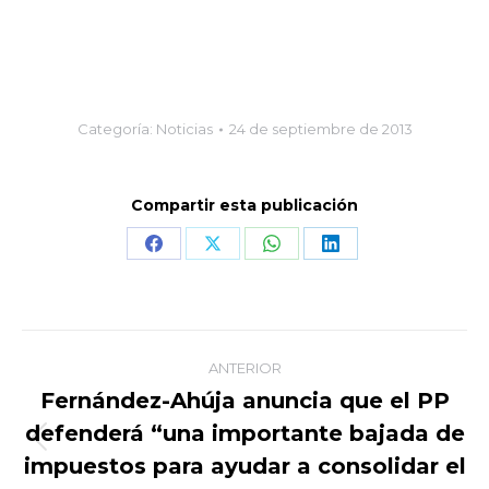
Categoría:
Noticias
24 de septiembre de 2013
Compartir esta publicación
Share
Share
Share
Share
on
on
on
on
Facebook
X
WhatsApp
LinkedIn
Navegación
ANTERIOR
entre
Fernández-Ahúja anuncia que el PP
defenderá “una importante bajada de
publicaciones
Publicación
impuestos para ayudar a consolidar el
anterior: