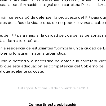
ara la transformación integral de la carretera Piles-
Los c
án, se encargó de defender la propuesta del PP para que l
os dos años de vida o que, de no poder llevarse a cabo 
 del PP para mejorar la calidad de vida de las personas may
a a domicilio, etcétera.
car la residencia de estudiantes. “Somos la única ciudad de
bierno forista en materia urbanística.
ubiella defendió la necesidad de dotar a la carretera Pil
dó que esta adecuación es competencia del Gobierno del P
al que adelante su coste.
Categoría:
Noticias
8 de noviembre de 2013
Compartir esta publicación