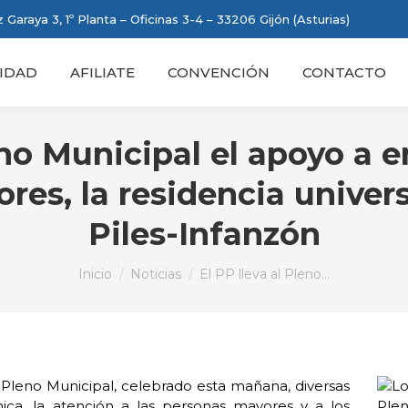
 Garaya 3, 1º Planta – Oficinas 3-4 – 33206 Gijón (Asturias)
IDAD
AFILIATE
CONVENCIÓN
CONTACTO
leno Municipal el apoyo a 
res, la residencia universi
Piles-Infanzón
Estás aquí:
Inicio
Noticias
El PP lleva al Pleno…
 Pleno Municipal, celebrado esta mañana, diversas
mica, la atención a las personas mayores y a los