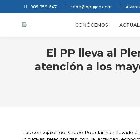
985 359 647
sede@ppgijon.com
Álvarez
CONÓCENOS
ACTUAL
El PP lleva al P
atención a los mayo
Los concejales del Grupo Popular han llevado al
iniciativas relacionadas con la actividad econó