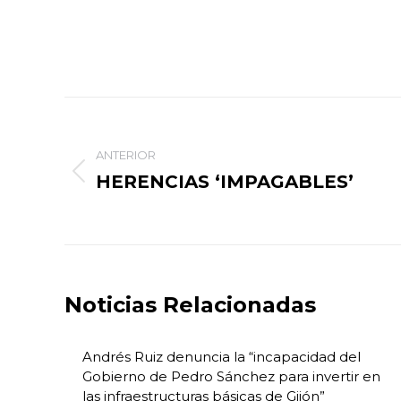
Navegación
entre
ANTERIOR
HERENCIAS ‘IMPAGABLES’
Publicación
publicaciones
anterior:
Noticias Relacionadas
Andrés Ruiz denuncia la “incapacidad del
Gobierno de Pedro Sánchez para invertir en
las infraestructuras básicas de Gijón”