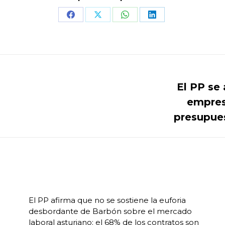
Share
Share
Share
Share
on
on
on
on
Facebook
X
WhatsApp
LinkedIn
El PP se 
empres
Publicación
siguiente:
presupues
El PP afirma que no se sostiene la euforia
desbordante de Barbón sobre el mercado
laboral asturiano: el 68% de los contratos son