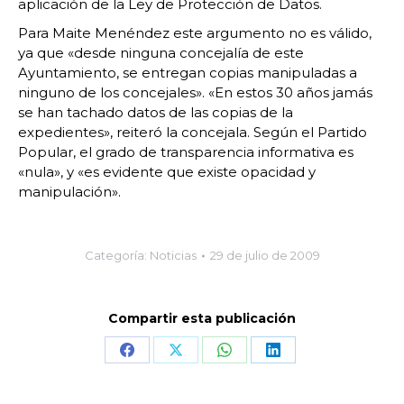
aplicación de la Ley de Protección de Datos.
Para Maite Menéndez este argumento no es válido,
ya que «desde ninguna concejalía de este
Ayuntamiento, se entregan copias manipuladas a
ninguno de los concejales». «En estos 30 años jamás
se han tachado datos de las copias de la
expedientes», reiteró la concejala. Según el Partido
Popular, el grado de transparencia informativa es
«nula», y «es evidente que existe opacidad y
manipulación».
Categoría:
Noticias
29 de julio de 2009
Compartir esta publicación
Share
Share
Share
Share
on
on
on
on