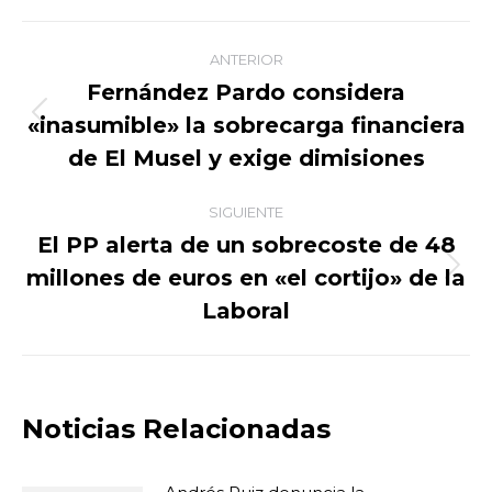
Facebook
X
WhatsApp
LinkedIn
Navegación
ANTERIOR
entre
Fernández Pardo considera
«inasumible» la sobrecarga financiera
Publicación
publicaciones
anterior:
de El Musel y exige dimisiones
SIGUIENTE
El PP alerta de un sobrecoste de 48
millones de euros en «el cortijo» de la
Publicación
siguiente:
Laboral
Noticias Relacionadas