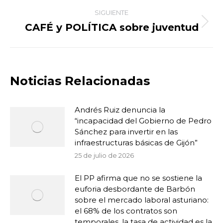
publicaciones
SIGUIENTE
CAFÉ y POLÍTICA sobre juventud
Publicación
siguiente:
Noticias Relacionadas
Andrés Ruiz denuncia la
“incapacidad del Gobierno de Pedro
Sánchez para invertir en las
infraestructuras básicas de Gijón”
25 de julio de 2026
El PP afirma que no se sostiene la
euforia desbordante de Barbón
sobre el mercado laboral asturiano:
el 68% de los contratos son
temporales, la tasa de actividad es la