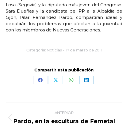
Losa (Segovia) y la diputada más joven del Congreso.
Sara Dueñas y la candidata del PP a la Alcaldía de
Gijón, Pilar Fernández Pardo, compartirán ideas y
debatirán los problemas que afectan a la juventud
con los miembros de Nuevas Generaciones.
Categoría:
Noticias
17 de marzo de 2011
Compartir esta publicación
Share
Share
Share
Share
on
on
on
on
Facebook
X
WhatsApp
LinkedIn
Navegación
ANTERIOR
entre
Pardo, en la escultura de Femetal
Publicación
anterior: