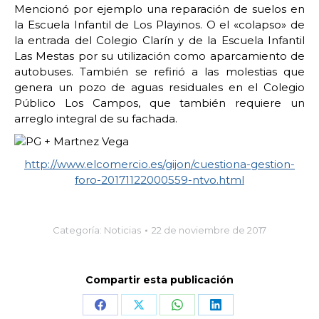
Mencionó por ejemplo una reparación de suelos en
la Escuela Infantil de Los Playinos. O el «colapso» de
la entrada del Colegio Clarín y de la Escuela Infantil
Las Mestas por su utilización como aparcamiento de
autobuses. También se refirió a las molestias que
genera un pozo de aguas residuales en el Colegio
Público Los Campos, que también requiere un
arreglo integral de su fachada.
http://www.elcomercio.es/gijon/cuestiona-gestion-
foro-20171122000559-ntvo.html
Categoría:
Noticias
22 de noviembre de 2017
Compartir esta publicación
Share
Share
Share
Share