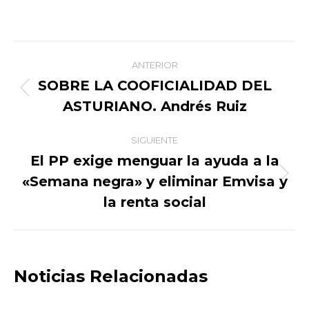
on
on
on
on
Facebook
X
WhatsApp
LinkedIn
Navegación
ANTERIOR
entre
SOBRE LA COOFICIALIDAD DEL
Publicación
ASTURIANO. Andrés Ruiz
publicaciones
anterior:
SIGUIENTE
El PP exige menguar la ayuda a la
«Semana negra» y eliminar Emvisa y
Publicación
siguiente:
la renta social
Noticias Relacionadas