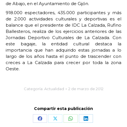
de Abajo, en el Ayuntamiento de Gijón.
918.000 espectadores, 435.000 participantes y más
de 2.000 actividades culturales y deportivas es el
balance que el presidente de IDC La Calzada, Rufino
Ballesteros, realiza de los ejercicios anteriores de las
Jornadas Deportivo Culturales de La Calzada. Con
este bagaje, la entidad cultural destaca la
importancia que han adquirido estas jornadas a lo
largo de los años hasta el punto de trascender con
creces a La Calzada para crecer por toda la zona
Oeste.
Categoría:
Actualidad
2 de marzo de 2012
Compartir esta publicación
Share
Share
Share
Share