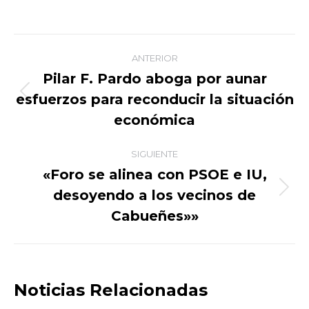
on
on
on
on
Facebook
X
WhatsApp
LinkedIn
Navegación
ANTERIOR
entre
Pilar F. Pardo aboga por aunar
esfuerzos para reconducir la situación
Publicación
publicaciones
anterior:
económica
SIGUIENTE
«Foro se alinea con PSOE e IU,
desoyendo a los vecinos de
Publicación
siguiente:
Cabueñes»»
Noticias Relacionadas