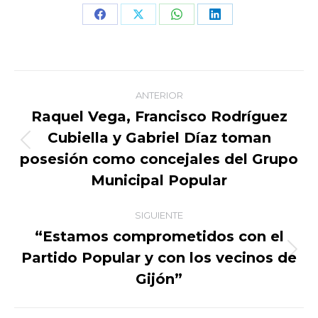
Share
Share
Share
Share
on
on
on
on
Facebook
X
WhatsApp
LinkedIn
Navegación
ANTERIOR
entre
Raquel Vega, Francisco Rodríguez
Cubiella y Gabriel Díaz toman
publicaciones
Publicación
posesión como concejales del Grupo
anterior:
Municipal Popular
SIGUIENTE
“Estamos comprometidos con el
Partido Popular y con los vecinos de
Publicación
siguiente:
Gijón”