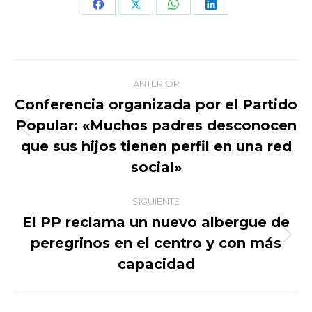
Share
Share
Share
Share
on
on
on
on
Facebook
X
WhatsApp
LinkedIn
Navegación
ANTERIOR
entre
Conferencia organizada por el Partido
Popular: «Muchos padres desconocen
publicaciones
Publicación
que sus hijos tienen perfil en una red
anterior:
social»
SIGUIENTE
El PP reclama un nuevo albergue de
peregrinos en el centro y con más
Publicación
siguiente:
capacidad