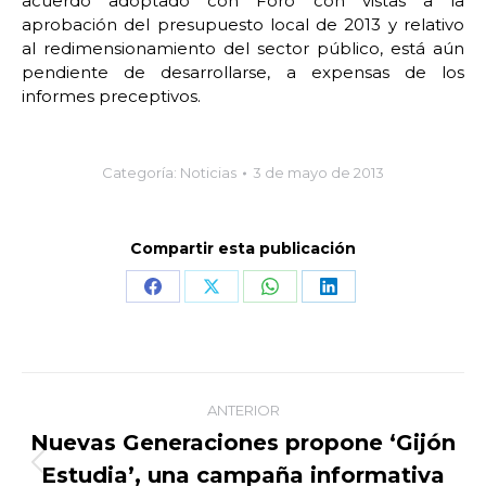
acuerdo adoptado con Foro con vistas a la
aprobación del presupuesto local de 2013 y relativo
al redimensionamiento del sector público, está aún
pendiente de desarrollarse, a expensas de los
informes preceptivos.
Categoría:
Noticias
3 de mayo de 2013
Compartir esta publicación
Share
Share
Share
Share
on
on
on
on
Facebook
X
WhatsApp
LinkedIn
Navegación
ANTERIOR
entre
Nuevas Generaciones propone ‘Gijón
Estudia’, una campaña informativa
Publicación