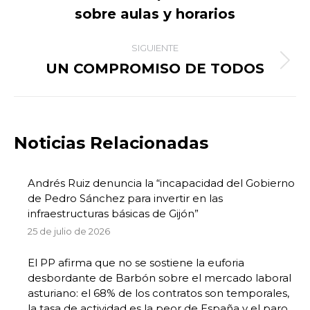
publicaciones
anterior:
sobre aulas y horarios
SIGUIENTE
UN COMPROMISO DE TODOS
Publicación
siguiente:
Noticias Relacionadas
Andrés Ruiz denuncia la “incapacidad del Gobierno
de Pedro Sánchez para invertir en las
infraestructuras básicas de Gijón”
25 de julio de 2026
El PP afirma que no se sostiene la euforia
desbordante de Barbón sobre el mercado laboral
asturiano: el 68% de los contratos son temporales,
la tasa de actividad es la peor de España y el paro