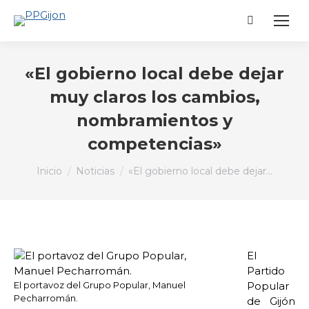
Buscar:
«El gobierno local debe dejar
muy claros los cambios,
nombramientos y
competencias»
Estás aquí:
Inicio
Noticias
«El gobierno local debe dejar…
El
Partido
El portavoz del Grupo Popular, Manuel
Popular
Pecharromán.
de Gijón