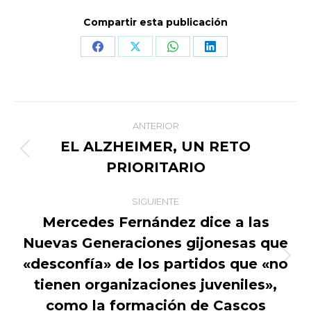
Compartir esta publicación
Share
Share
Share
Share
on
on
on
on
Facebook
X
WhatsApp
LinkedIn
Navegación
ANTERIOR
entre
EL ALZHEIMER, UN RETO
Publicación
PRIORITARIO
publicaciones
anterior:
SIGUIENTE
Mercedes Fernández dice a las
Nuevas Generaciones gijonesas que
«desconfía» de los partidos que «no
Publicación
siguiente:
tienen organizaciones juveniles»,
como la formación de Cascos