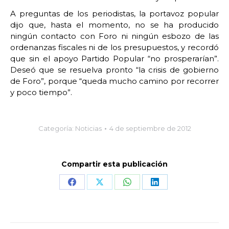
A preguntas de los periodistas, la portavoz popular
dijo que, hasta el momento, no se ha producido
ningún contacto con Foro ni ningún esbozo de las
ordenanzas fiscales ni de los presupuestos, y recordó
que sin el apoyo Partido Popular “no prosperarían”.
Deseó que se resuelva pronto “la crisis de gobierno
de Foro”, porque “queda mucho camino por recorrer
y poco tiempo”.
Categoría:
Noticias
4 de septiembre de 2012
Compartir esta publicación
Share
Share
Share
Share
on
on
on
on
Facebook
X
WhatsApp
LinkedIn