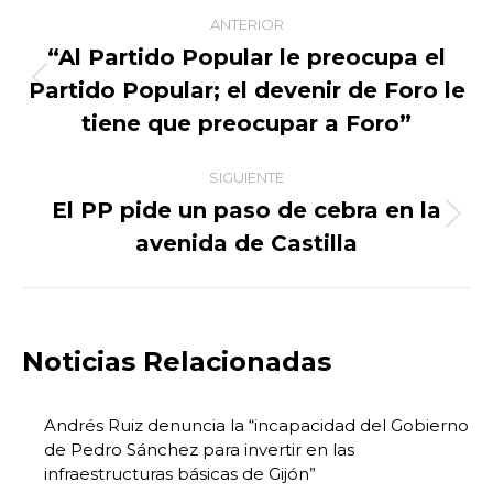
Navegación
ANTERIOR
entre
“Al Partido Popular le preocupa el
Partido Popular; el devenir de Foro le
Publicación
publicaciones
anterior:
tiene que preocupar a Foro”
SIGUIENTE
El PP pide un paso de cebra en la
Publicación
avenida de Castilla
siguiente:
Noticias Relacionadas
Andrés Ruiz denuncia la “incapacidad del Gobierno
de Pedro Sánchez para invertir en las
infraestructuras básicas de Gijón”