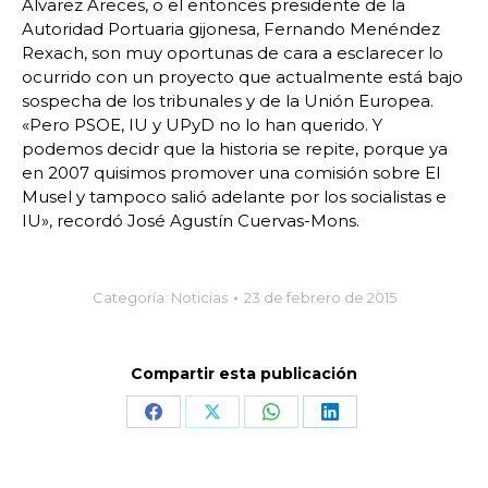
Álvarez Areces, o el entonces presidente de la
Autoridad Portuaria gijonesa, Fernando Menéndez
Rexach, son muy oportunas de cara a esclarecer lo
ocurrido con un proyecto que actualmente está bajo
sospecha de los tribunales y de la Unión Europea.
«Pero PSOE, IU y UPyD no lo han querido. Y
podemos decidr que la historia se repite, porque ya
en 2007 quisimos promover una comisión sobre El
Musel y tampoco salió adelante por los socialistas e
IU», recordó José Agustín Cuervas-Mons.
Categoría:
Noticias
23 de febrero de 2015
Compartir esta publicación
Share
Share
Share
Share
on
on
on
on