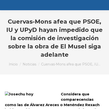
Cuervas-Mons afea que PSOE,
IU y UPyD hayan impedido que
la comisión de investigación
sobre la obra de El Musel siga
adelante
Estás aquí:
Inicio
Noticias
Cuervas-Mons afea que PSOE, IU…
Considera que
comparecencias
como las de Álvarez Areces o Menéndez Rexach