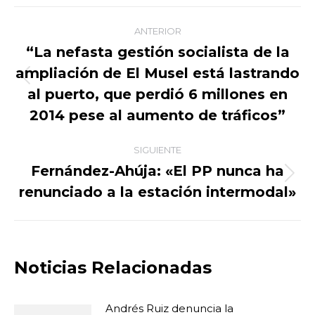
Facebook
X
WhatsApp
LinkedIn
Navegación
ANTERIOR
entre
“La nefasta gestión socialista de la
ampliación de El Musel está lastrando
publicaciones
Publicación
al puerto, que perdió 6 millones en
anterior:
2014 pese al aumento de tráficos”
SIGUIENTE
Fernández-Ahúja: «El PP nunca ha
Publicación
renunciado a la estación intermodal»
siguiente:
Noticias Relacionadas
Andrés Ruiz denuncia la