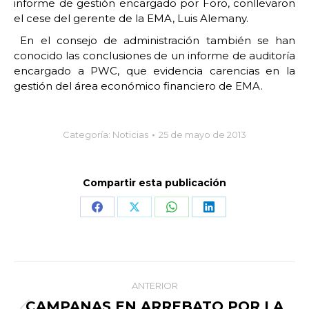
informe de gestión encargado por Foro, conllevaron
el cese del gerente de la EMA, Luis Alemany.
En el consejo de administración también se han
conocido las conclusiones de un informe de auditoría
encargado a PWC, que evidencia carencias en la
gestión del área económico financiero de EMA.
Categoría:
Noticias
25 de mayo de 2013
Compartir esta publicación
Share
Share
Share
Share
on
on
on
on
Facebook
X
WhatsApp
LinkedIn
Navegación
ANTERIOR
entre
CAMPANAS EN ARREBATO POR LA