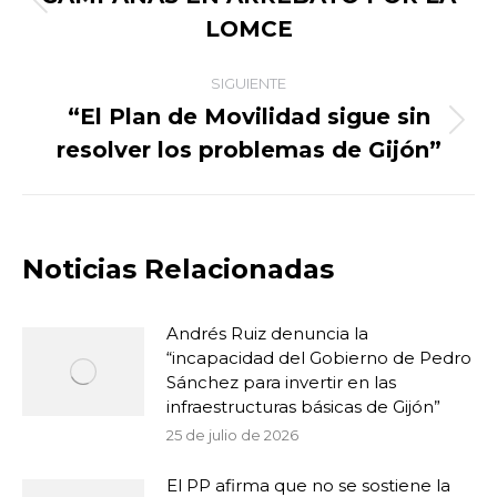
Publicación
LOMCE
publicaciones
anterior:
SIGUIENTE
“El Plan de Movilidad sigue sin
Publicación
resolver los problemas de Gijón”
siguiente:
Noticias Relacionadas
Andrés Ruiz denuncia la
“incapacidad del Gobierno de Pedro
Sánchez para invertir en las
infraestructuras básicas de Gijón”
25 de julio de 2026
El PP afirma que no se sostiene la