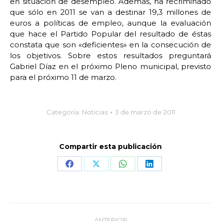
en situación de desempleo. Además, ha recriminado
que sólo en 2011 se van a destinar 19,3 millones de
euros a políticas de empleo, aunque la evaluación
que hace el Partido Popular del resultado de éstas
constata que son «deficientes» en la consecución de
los objetivos. Sobre estos resultados preguntará
Gabriel Díaz en el próximo Pleno municipal, previsto
para el próximo 11 de marzo.
Categoría:
Noticias
3 de marzo de 2011
Compartir esta publicación
Share
Share
Share
Share
on
on
on
on
Facebook
X
WhatsApp
LinkedIn
Navegación
ANTERIOR