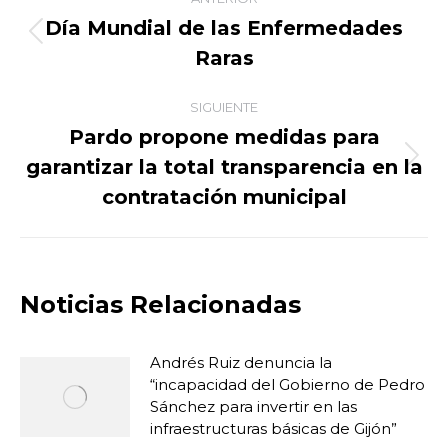
entre
Día Mundial de las Enfermedades
Publicación
Raras
publicaciones
anterior:
SIGUIENTE
Pardo propone medidas para
garantizar la total transparencia en la
Publicación
siguiente:
contratación municipal
Noticias Relacionadas
Andrés Ruiz denuncia la
“incapacidad del Gobierno de Pedro
Sánchez para invertir en las
infraestructuras básicas de Gijón”