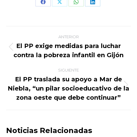
Share
Share
Share
Share
on
on
on
on
Facebook
X
WhatsApp
LinkedIn
Navegación
ANTERIOR
entre
El PP exige medidas para luchar
Publicación
contra la pobreza infantil en Gijón
publicaciones
anterior:
SIGUIENTE
El PP traslada su apoyo a Mar de
Niebla, “un pilar socioeducativo de la
Publicación
siguiente:
zona oeste que debe continuar”
Noticias Relacionadas