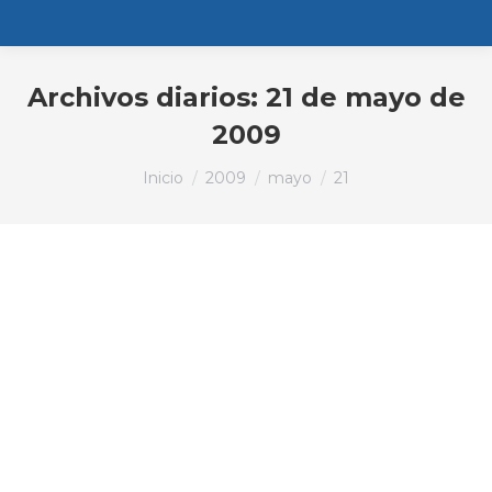
Archivos diarios:
21 de mayo de
2009
Estás aquí:
Inicio
2009
mayo
21
El Ayuntamiento aprieta el
cinturón a los desfavorecidos
para compensar la reducción de
ingresos
Noticias
Por
PPGijon
21 de mayo de 2009