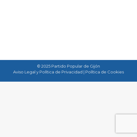
y con miembros de la Asociación de Paralíticos
Cerebrales de España (Aspace) para conocer
de primera mano sus necesidades de cara a
planificar acciones sociales y educativas para
2016. Se abordaron en…
© 2025 Partido Popular de Gijón
Aviso Legal y Política de Privacidad
|
Política de Cookies