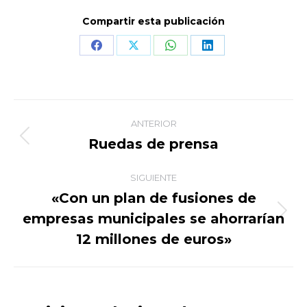
Compartir esta publicación
Share
Share
Share
Share
on
on
on
on
Facebook
X
WhatsApp
LinkedIn
Navegación
ANTERIOR
entre
Ruedas de prensa
Publicación
anterior:
publicaciones
SIGUIENTE
«Con un plan de fusiones de
empresas municipales se ahorrarían
Publicación
siguiente:
12 millones de euros»