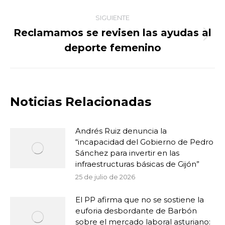
SIGUIENTE
Reclamamos se revisen las ayudas al
Publicación
deporte femenino
siguiente:
Noticias Relacionadas
Andrés Ruiz denuncia la
“incapacidad del Gobierno de Pedro
Sánchez para invertir en las
infraestructuras básicas de Gijón”
25 de julio de 2026
El PP afirma que no se sostiene la
euforia desbordante de Barbón
sobre el mercado laboral asturiano: