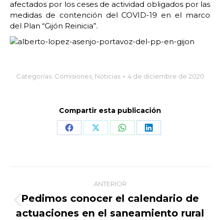
afectados por los ceses de actividad obligados por las
medidas de contención del COVID-19 en el marco
del Plan “Gijón Reinicia”.
Categorías:
Comisiones
,
Noticias
4 de diciembre de 2020
Compartir esta publicación
Share
Share
Share
Share
on
on
on
on
Facebook
X
WhatsApp
LinkedIn
Navegación
ANTERIOR
entre
Pedimos conocer el calendario de
Publicación
actuaciones en el saneamiento rural
publicaciones
anterior: