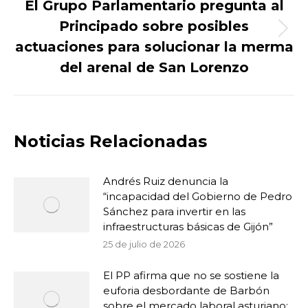
El Grupo Parlamentario pregunta al
Principado sobre posibles
Publicación
actuaciones para solucionar la merma
siguiente:
del arenal de San Lorenzo
Noticias Relacionadas
Andrés Ruiz denuncia la
“incapacidad del Gobierno de Pedro
Sánchez para invertir en las
infraestructuras básicas de Gijón”
25 de julio de 2026
El PP afirma que no se sostiene la
euforia desbordante de Barbón
sobre el mercado laboral asturiano: