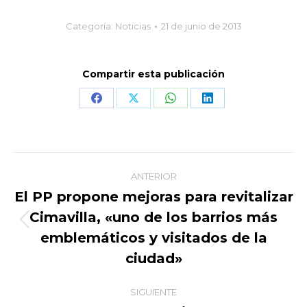
Categoría:
Noticias
21 de junio de 2013
Compartir esta publicación
Share
Share
Share
Share
on
on
on
on
Facebook
X
WhatsApp
LinkedIn
Navegación
ANTERIOR
entre
El PP propone mejoras para revitalizar
Cimavilla, «uno de los barrios más
publicaciones
Publicación
emblemáticos y visitados de la
anterior:
ciudad»
SIGUIENTE