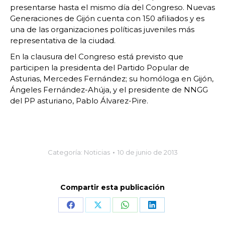
presentarse hasta el mismo día del Congreso. Nuevas
Generaciones de Gijón cuenta con 150 afiliados y es
una de las organizaciones políticas juveniles más
representativa de la ciudad.
En la clausura del Congreso está previsto que
participen la presidenta del Partido Popular de
Asturias, Mercedes Fernández; su homóloga en Gijón,
Ángeles Fernández-Ahúja, y el presidente de NNGG
del PP asturiano, Pablo Álvarez-Pire.
Categoría:
Noticias
10 de junio de 2013
Compartir esta publicación
Share
Share
Share
Share