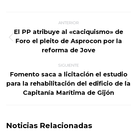
on
on
on
on
Facebook
X
WhatsApp
LinkedIn
Navegación
ANTERIOR
entre
El PP atribuye al «caciquismo» de
Foro el pleito de Asprocon por la
Publicación
publicaciones
anterior:
reforma de Jove
SIGUIENTE
Fomento saca a licitación el estudio
para la rehabilitación del edificio de la
Publicación
siguiente:
Capitanía Marítima de Gijón
Noticias Relacionadas