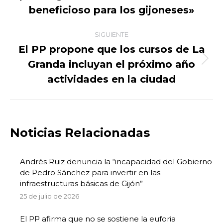
publicaciones
anterior:
beneficioso para los gijoneses»
SIGUIENTE
El PP propone que los cursos de La
Granda incluyan el próximo año
Publicación
siguiente:
actividades en la ciudad
Noticias Relacionadas
Andrés Ruiz denuncia la “incapacidad del Gobierno
de Pedro Sánchez para invertir en las
infraestructuras básicas de Gijón”
25 de julio de 2026
El PP afirma que no se sostiene la euforia