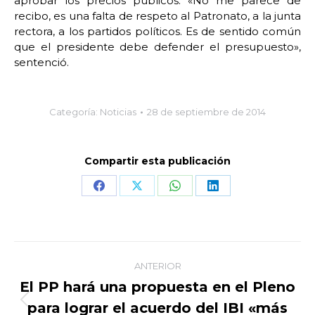
aprobar los precios públicos. «No me parece de
recibo, es una falta de respeto al Patronato, a la junta
rectora, a los partidos políticos. Es de sentido común
que el presidente debe defender el presupuesto»,
sentenció.
Categoría:
Noticias
28 de septiembre de 2014
Compartir esta publicación
Share
Share
Share
Share
on
on
on
on
Facebook
X
WhatsApp
LinkedIn
Navegación
ANTERIOR
entre
El PP hará una propuesta en el Pleno
para lograr el acuerdo del IBI «más
Publicación