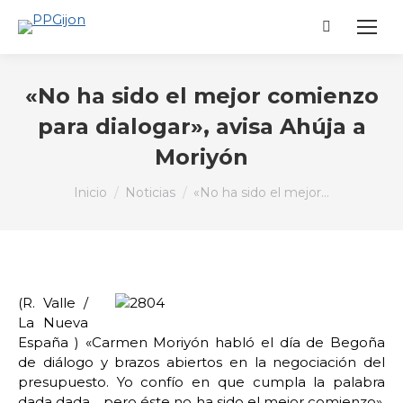
Buscar:
«No ha sido el mejor comienzo
para dialogar», avisa Ahúja a
Moriyón
Estás aquí:
Inicio
Noticias
«No ha sido el mejor…
(R. Valle /
La Nueva
España ) «Carmen Moriyón habló el día de Begoña
de diálogo y brazos abiertos en la negociación del
presupuesto. Yo confío en que cumpla la palabra
dada dada… pero éste no ha sido el mejor comienzo».