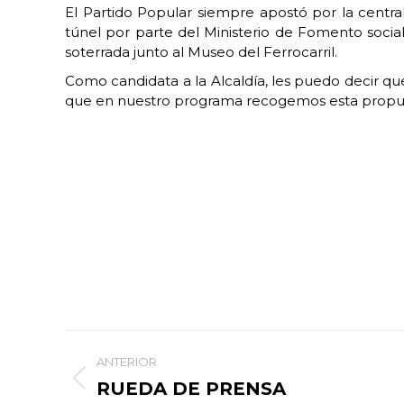
El Partido Popular siempre apostó por la central
túnel por parte del Ministerio de Fomento socia
soterrada junto al Museo del Ferrocarril.
Como candidata a la Alcaldía, les puedo decir qu
que en nuestro programa recogemos esta propuesta,
Navegación
ANTERIOR
entre
RUEDA DE PRENSA
Publicación