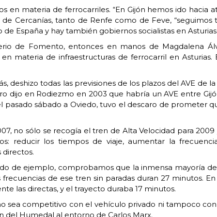
 en materia de ferrocarriles. “En Gijón hemos ido hacia atr
 de Cercanías, tanto de Renfe como de Feve, “seguimos 
de España y hay también gobiernos socialistas en Asturias y 
terio de Fomento, entonces en manos de Magdalena Álva
n materia de infraestructuras de ferrocarril en Asturias.
más, deshizo todas las previsiones de los plazos del AVE de 
ero dijo en Rodiezmo en 2003 que habría un AVE entre Gij
el pasado sábado a Oviedo, tuvo el descaro de prometer qu
2007, no sólo se recogía el tren de Alta Velocidad para 20
s: reducir los tiempos de viaje, aumentar la frecuenci
 directos.
do de ejemplo, comprobamos que la inmensa mayoría de la
s frecuencias de ese tren sin paradas duran 27 minutos. E
e las directas, y el trayecto duraba 17 minutos.
 no sea competitivo con el vehículo privado ni tampoco con
ción del Humedal al entorno de Carlos Marx.