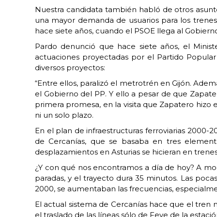
Nuestra candidata también habló de otros asuntos
una mayor demanda de usuarios para los trenes
hace siete años, cuando el PSOE llega al Gobierno 
Pardo denunció que hace siete años, el Minis
actuaciones proyectadas por el Partido Popular e
diversos proyectos:
“Entre ellos, paralizó el metrotrén en Gijón. Ade
el Gobierno del PP. Y ello a pesar de que Zapat
primera promesa, en la visita que Zapatero hizo 
ni un solo plazo.
En el plan de infraestructuras ferroviarias 2000-
de Cercanías, que se basaba en tres elemento
desplazamientos en Asturias se hicieran en trenes
¿Y con qué nos encontramos a día de hoy? A mo
paradas, y el trayecto dura 35 minutos. Las poca
2000, se aumentaban las frecuencias, especialment
El actual sistema de Cercanías hace que el tren
el traslado de las líneas sólo de Feve de la esta