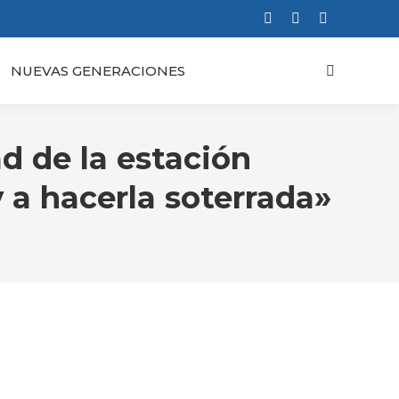
Facebook
X
Instagram
page
page
page
NUEVAS GENERACIONES
Buscar:
opens
opens
opens
in
in
in
new
new
new
window
window
window
d de la estación
y a hacerla soterrada»