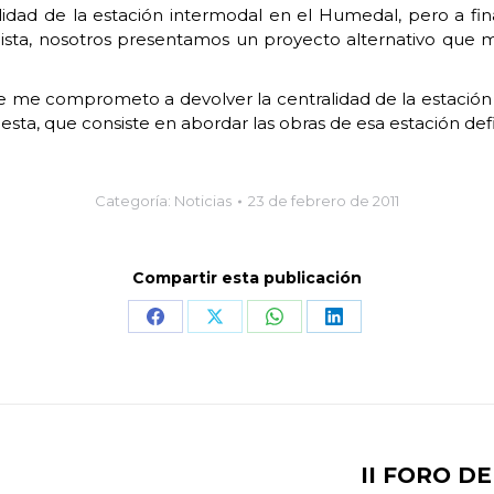
idad de la estación intermodal en el Humedal, pero a fina
lista, nosotros presentamos un proyecto alternativo que ma
e me comprometo a devolver la centralidad de la estación i
 que consiste en abordar las obras de esa estación definit
Categoría:
Noticias
23 de febrero de 2011
Compartir esta publicación
Share
Share
Share
Share
on
on
on
on
Facebook
X
WhatsApp
LinkedIn
II FORO D
Publicación