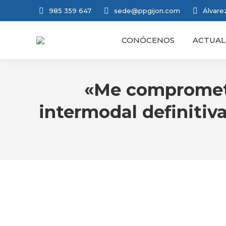
985 359 647
sede@ppgijon.com
Álvarez
CONÓCENOS
ACTUAL
«Me comprometo 
intermodal definitiva