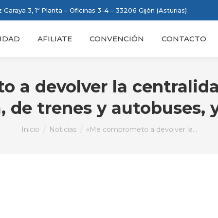
 Garaya 3, 1º Planta – Oficinas 3-4 – 33206 Gijón (Asturias)
IDAD
AFILIATE
CONVENCIÓN
CONTACTO
a devolver la centralida
, de trenes y autobuses, 
Estás aquí:
Inicio
Noticias
«Me comprometo a devolver la…