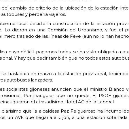
s del cambio de criterio de la ubicación de la estación i
 autobuses y perdería viajeros.
bierno local decidió la construcción de la estación provis
. Lo dijeron en una Comisión de Urbanismo, y fue el pr
el mero traslado de las líneas de Feve (aún no lo han hecho 
ca cuyo déficit pagamos todos, se ha visto obligada a au
ional. Y hay que decir también que no todos estos autobus
 se trasladará en marzo a la estación provisional, tenie
ros autobuses lanzadera.
les socialistas gijoneses anuncien que el ministro Blanco 
rovisional. Por inaugurar que no quede. El PSOE gijonés 
inauguraron el atrasadísimo Hotel AC de la Laboral.
rá clarísimo que la alcaldesa Paz Felgueroso ha incumplid
s un AVE que llegaría a Gijón, a una estación soterrada