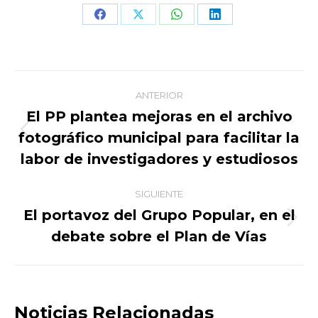
Share
Share
Share
Share
on
on
on
on
Facebook
X
WhatsApp
LinkedIn
Navegación
ANTERIOR
entre
El PP plantea mejoras en el archivo
fotográfico municipal para facilitar la
Publicación
publicaciones
anterior:
labor de investigadores y estudiosos
SIGUIENTE
El portavoz del Grupo Popular, en el
Publicación
debate sobre el Plan de Vías
siguiente:
Noticias Relacionadas