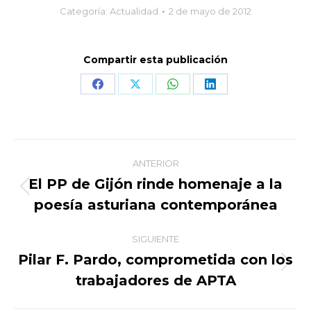
Categoría:
Actualidad
2 de mayo de 2012
Compartir esta publicación
Share
Share
Share
Share
on
on
on
on
Facebook
X
WhatsApp
LinkedIn
Navegación
ANTERIOR
entre
El PP de Gijón rinde homenaje a la
Publicación
poesía asturiana contemporánea
publicaciones
anterior:
SIGUIENTE
Pilar F. Pardo, comprometida con los
Publicación
trabajadores de APTA
siguiente: