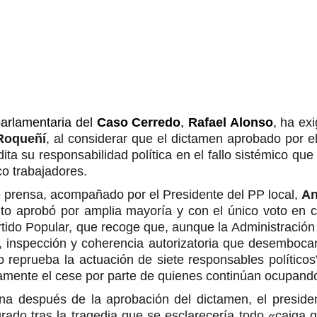
parlamentaria del
Caso Cerredo
,
Rafael Alonso
,
ha exi
Roqueñí
, al considerar que el dictamen aprobado por e
ita su responsabilidad política en el fallo sistémico que
co trabajadores.
 prensa, acompañado por el Presidente del PP local,
An
nto aprobó por amplia mayoría y con el único voto en 
tido Popular, que recoge que, aunque la Administración 
ión, inspección y coherencia autorizatoria que desemboc
o reprueba la actuación de siete responsables político
mente el cese por parte de quienes continúan ocupando 
na después de la aprobación del dictamen, el preside
ado tras la tragedia que se esclarecería todo «caiga 