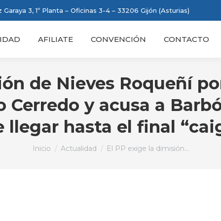
 Garaya 3, 1º Planta – Oficinas 3-4 – 33206 Gijón (Asturias)
IDAD
AFILIATE
CONVENCIÓN
CONTACTO
sión de Nieves Roqueñí po
so Cerredo y acusa a Barb
llegar hasta el final “cai
Estás aquí:
Inicio
Actualidad
El PP exige la dimisión…