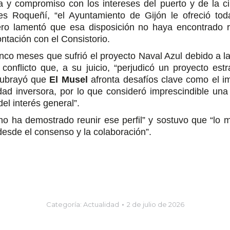
 y compromiso con los intereses del puerto y de la ciu
 Roqueñí, “el Ayuntamiento de Gijón le ofreció toda
pero lamentó que esa disposición no haya encontrado r
ntación con el Consistorio.
o meses que sufrió el proyecto Naval Azul debido a la 
 conflicto que, a su juicio, “perjudicó un proyecto est
 subrayó que
El Musel
afronta desafíos clave como el im
d inversora, por lo que consideró imprescindible una di
el interés general”.
o ha demostrado reunir ese perfil” y sostuvo que “lo me
desde el consenso y la colaboración”.
Categoría:
Actualidad
2 de julio de 2026