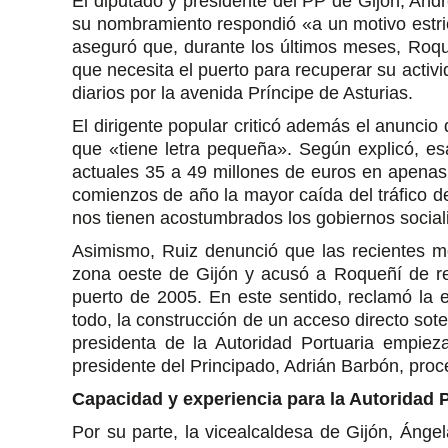
El diputado y presidente del PP de Gijón, Andr
su nombramiento respondió «a un motivo estric
aseguró que, durante los últimos meses, Roque
que necesita el puerto para recuperar su acti
diarios por la avenida Príncipe de Asturias.
El dirigente popular criticó además el anuncio 
que «tiene letra pequeña». Según explicó, es
actuales 35 a 49 millones de euros en apenas u
comienzos de año la mayor caída del tráfico d
nos tienen acostumbrados los gobiernos sociali
Asimismo, Ruiz denunció que las recientes mo
zona oeste de Gijón y acusó a Roqueñí de ren
puerto de 2005. En este sentido, reclamó la 
todo, la construcción de un acceso directo sot
presidenta de la Autoridad Portuaria empie
presidente del Principado, Adrián Barbón, proc
Capacidad y experiencia para la Autoridad 
Por su parte, la vicealcaldesa de Gijón, Ánge