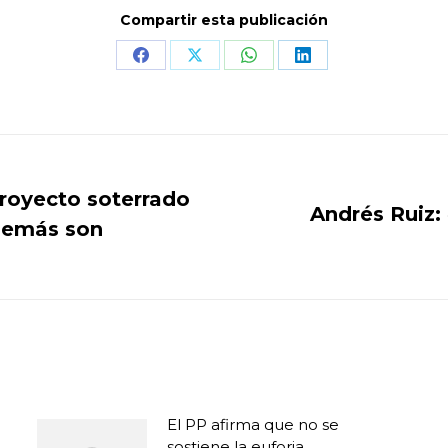
Compartir esta publicación
Share
Share
Share
Share
on
on
on
on
Facebook
X
WhatsApp
LinkedIn
proyecto soterrado
Andrés Ruiz:
 demás son
Publicación
siguiente:
El PP afirma que no se
sostiene la euforia