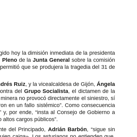
gido hoy la dimisión inmediata de la presidenta
l
Pleno
de la
Junta General
sobre la comisión
 permitió que se produjera la tragedia del 31 de
drés Ruiz
, y la vicealcaldesa de Gijón,
Ángela
contra del
Grupo Socialista
, el dictamen de la
minera no provocó directamente el siniestro, sí
aron en un fallo sistémico”. Como consecuencia
s” y, por ende, “insta al Consejo de Gobierno a
altos cargos públicos”.
nte del Principado,
Adrián Barbón
, “sigue sin
quien caiga». Los asturianos no entienden que,