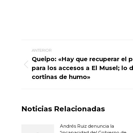
Navegación
ANTERIOR
entre
Queipo: «Hay que recuperar el 
para los accesos a El Musel; lo
Publicación
publicaciones
anterior:
cortinas de humo»
Noticias Relacionadas
Andrés Ruiz denuncia la
“incapacidad del Gobierno de