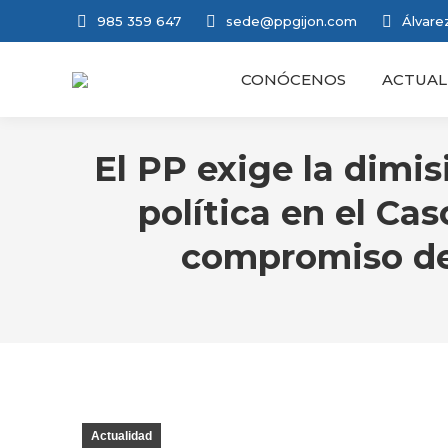
985 359 647
sede@ppgijon.com
Álvarez
CONÓCENOS
ACTUAL
El PP exige la dimi
política en el Ca
compromiso de 
Actualidad