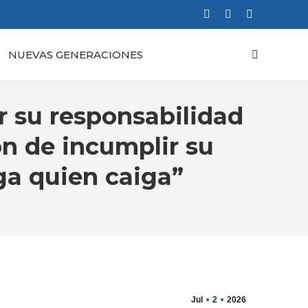
Facebook
X
Instagram
page
page
page
NUEVAS GENERACIONES
Buscar:
opens
opens
opens
in
in
in
new
new
new
r su responsabilidad
window
window
window
ón de incumplir su
ga quien caiga”
Jul
2
2026