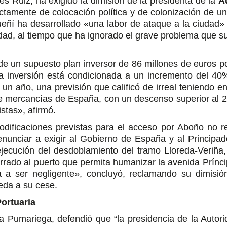
és Ruiz, ha exigido la dimisión de la presidenta de la
A
tamente de colocación política y de colonización de una
ñí ha desarrollado «una labor de ataque a la ciudad» 
vidad, al tiempo que ha ignorado el grave problema que 
de un supuesto plan inversor de 86 millones de euros por
a inversión está condicionada a un incremento del 40%
n año, una previsión que calificó de irreal teniendo e
e mercancías de España, con un descenso superior al 2
stas», afirmó.
dificaciones previstas para el acceso por Aboño no re
unciar a exigir al Gobierno de España y al Principad
ejecución del desdoblamiento del tramo Lloreda-Veriña
errado al puerto que permita humanizar la avenida Prínci
za a ser negligente», concluyó, reclamando su dimisi
eda a su cese.
Portuaria
la Pumariega, defendió que “la presidencia de la Auto