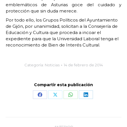
emblemáticos de Asturias goce del cuidado y
protección que sin duda merece.
Por todo ello, los Grupos Políticos del Ayuntamiento
de Gijón, por unanimidad, solicitan a la Consejería de
Educación y Cultura que proceda a incoar el
expediente para que la Universidad Laboral tenga el
reconocimiento de Bien de Interés Cultural.
Categoría:
Noticias
14 de febrero de 2014
Compartir esta publicación
Share
Share
Share
Share
on
on
on
on
Facebook
X
WhatsApp
LinkedIn
Navegación