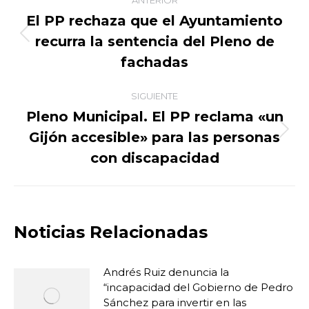
ANTERIOR
entre
El PP rechaza que el Ayuntamiento
recurra la sentencia del Pleno de
Publicación
publicaciones
anterior:
fachadas
SIGUIENTE
Pleno Municipal. El PP reclama «un
Gijón accesible» para las personas
Publicación
siguiente:
con discapacidad
Noticias Relacionadas
Andrés Ruiz denuncia la
“incapacidad del Gobierno de Pedro
Sánchez para invertir en las